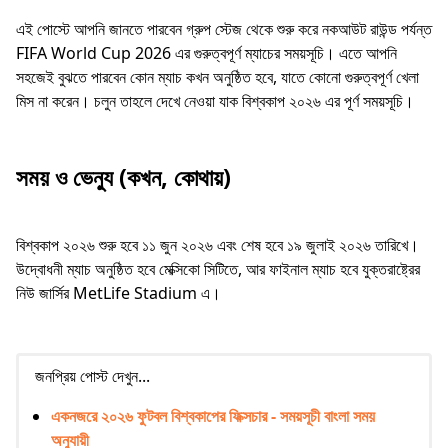
এই পোস্টে আপনি জানতে পারবেন গ্রুপ স্টেজ থেকে শুরু করে নকআউট রাউন্ড পর্যন্ত
FIFA World Cup 2026 এর গুরুত্বপূর্ণ ম্যাচের সময়সূচি। এতে আপনি
সহজেই বুঝতে পারবেন কোন ম্যাচ কখন অনুষ্ঠিত হবে, যাতে কোনো গুরুত্বপূর্ণ খেলা
মিস না করেন। চলুন তাহলে দেখে নেওয়া যাক বিশ্বকাপ ২০২৬ এর পূর্ণ সময়সূচি।
সময় ও ভেন্যু (কখন, কোথায়)
বিশ্বকাপ ২০২৬ শুরু হবে ১১ জুন ২০২৬ এবং শেষ হবে ১৯ জুলাই ২০২৬ তারিখে।
উদ্বোধনী ম্যাচ অনুষ্ঠিত হবে মেক্সিকো সিটিতে, আর ফাইনাল ম্যাচ হবে যুক্তরাষ্ট্রের
নিউ জার্সির MetLife Stadium এ।
জনপ্রিয় পোস্ট দেখুন...
একনজরে ২০২৬ ফুটবল বিশ্বকাপের ফিক্সচার - সময়সূচী বাংলা সময়
অনুযায়ী